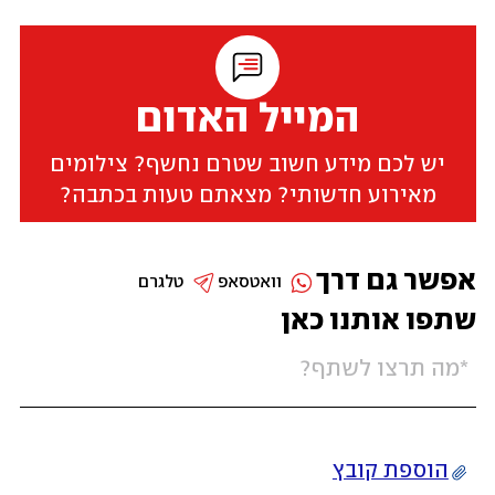
המייל האדום
יש לכם מידע חשוב שטרם נחשף? צילומים
מאירוע חדשותי? מצאתם טעות בכתבה?
אפשר גם דרך
וואטסאפ
טלגרם
שתפו אותנו כאן
הוספת קובץ