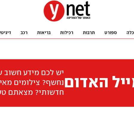
כלה
ספורט
תרבות
רכילות
בריאות
רכב
דיגיטל
יש לכם מידע חשוב 
יל האדום
נחשף? צילומים מאיר
חדשותי? מצאתם טע