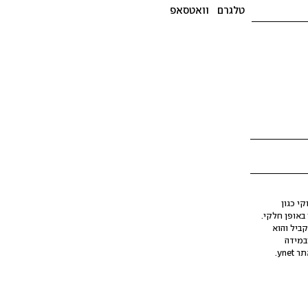
טלגרם
וואטסאפ
י כגון
ינה מלאכותית (AI), בין באופן מלא ובין באופן חלקי.
קביל והוא
במידה
yne.