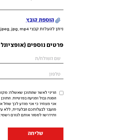
הוספת קובץ
ניתן להעלות קבצי mov, png, jpeg, jpg, mp4 עד 200MB
פרטים נוספים (אופציונלי
הריני לאשר שהתוכן שאשלח: מקורי,
אני מצהיר כי אני מודע לכך שחל א
מועבר לבעלותכם הבלעדית, ללא על
ותידרשו למסור אותם לגורם רשמי. 
שליחה