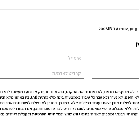
)
 לא מזויף או מבוים, לא מימנתי את הפקתו, הוא אינו מועתק או נגוע במעשה בלתי חוק
הסגת גבול ופגיעה בפרטיות. התוכן לא הופק, לא נערך ולא עבר כל עיבוד באמצעות ב
יסור לשלוח תוכן שאינו עומד בכללים אלה. כמו כן, התוכן לא נשלח לשום גורם אחר במ
ות וללא מגבלה. פרטיי מהימנים לטובת קרדיט לצד פרסום התוכן, אם תבחרו לפרסמו ו
קראתי, הבנתי ומסכים לאמור ב
תנאי השימוש
וב
מדיניות הפרטיות
ולקבלת דיוורים מאתר t