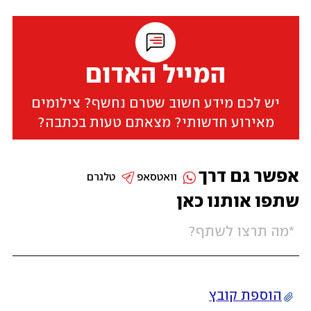
המייל האדום
יש לכם מידע חשוב שטרם נחשף? צילומים
מאירוע חדשותי? מצאתם טעות בכתבה?
אפשר גם דרך
וואטסאפ
טלגרם
שתפו אותנו כאן
הוספת קובץ