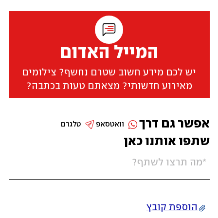
המייל האדום
יש לכם מידע חשוב שטרם נחשף? צילומים
מאירוע חדשותי? מצאתם טעות בכתבה?
אפשר גם דרך
וואטסאפ
טלגרם
שתפו אותנו כאן
הוספת קובץ