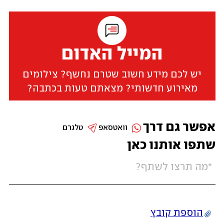
המייל האדום
יש לכם מידע חשוב שטרם נחשף? צילומים
מאירוע חדשותי? מצאתם טעות בכתבה?
אפשר גם דרך
וואטסאפ
טלגרם
שתפו אותנו כאן
הוספת קובץ