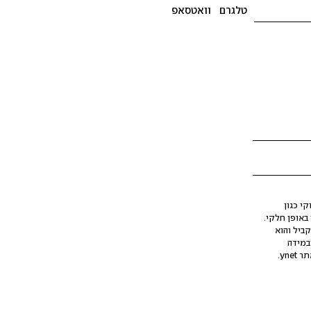
טלגרם
וואטסאפ
י כגון
ינה מלאכותית (AI), בין באופן מלא ובין באופן חלקי.
קביל והוא
במידה
yne.