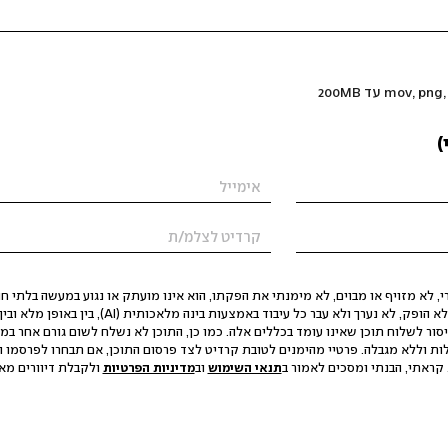
)
 לא מזויף או מבוים, לא מימנתי את הפקתו, הוא אינו מועתק או נגוע במעשה בלתי חוק
הסגת גבול ופגיעה בפרטיות. התוכן לא הופק, לא נערך ולא עבר כל עיבוד באמצעות ב
יסור לשלוח תוכן שאינו עומד בכללים אלה. כמו כן, התוכן לא נשלח לשום גורם אחר במ
ות וללא מגבלה. פרטיי מהימנים לטובת קרדיט לצד פרסום התוכן, אם תבחרו לפרסמו ו
קראתי, הבנתי ומסכים לאמור ב
תנאי השימוש
וב
מדיניות הפרטיות
ולקבלת דיוורים מאתר t