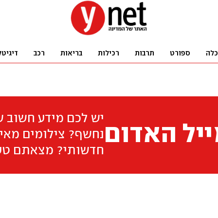
כלה
ספורט
תרבות
רכילות
בריאות
רכב
דיגיטל
יש לכם מידע חשוב 
יל האדום
נחשף? צילומים מאיר
חדשותי? מצאתם טע