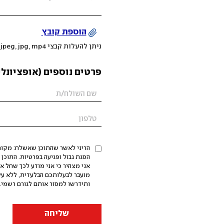
הוספת קובץ
ניתן להעלות קבצי mov, png, jpeg, jpg, mp4 עד 200MB
פרטים נוספים (אופציונלי
הריני לאשר שהתוכן שאשלח: מקורי,
אני מצהיר כי אני מודע לכך שחל א
מועבר לבעלותכם הבלעדית, ללא על
ותידרשו למסור אותם לגורם רשמי. 
שליחה