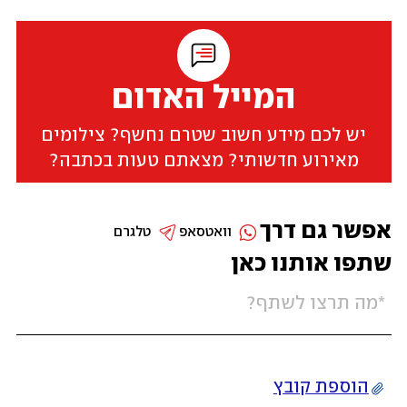
המייל האדום
יש לכם מידע חשוב שטרם נחשף? צילומים
מאירוע חדשותי? מצאתם טעות בכתבה?
אפשר גם דרך
וואטסאפ
טלגרם
שתפו אותנו כאן
הוספת קובץ