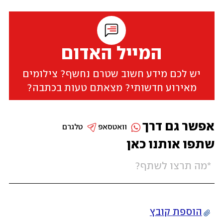
המייל האדום
יש לכם מידע חשוב שטרם נחשף? צילומים
מאירוע חדשותי? מצאתם טעות בכתבה?
אפשר גם דרך
וואטסאפ
טלגרם
שתפו אותנו כאן
הוספת קובץ