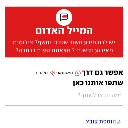
המייל האדום
יש לכם מידע חשוב שטרם נחשף? צילומים
מאירוע חדשותי? מצאתם טעות בכתבה?
אפשר גם דרך
וואטסאפ
טלגרם
שתפו אותנו כאן
הוספת קובץ