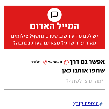
המייל האדום
יש לכם מידע חשוב שטרם נחשף? צילומים
מאירוע חדשותי? מצאתם טעות בכתבה?
אפשר גם דרך
וואטסאפ
טלגרם
שתפו אותנו כאן
הוספת קובץ