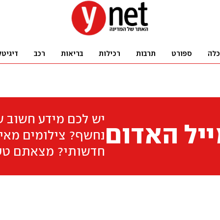
כלה
ספורט
תרבות
רכילות
בריאות
רכב
דיגיטל
יש לכם מידע חשוב 
יל האדום
נחשף? צילומים מאיר
חדשותי? מצאתם טע