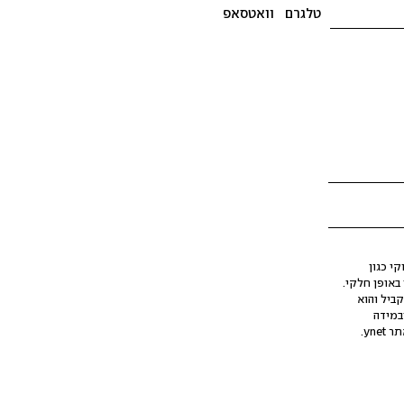
טלגרם
וואטסאפ
י כגון
ינה מלאכותית (AI), בין באופן מלא ובין באופן חלקי.
קביל והוא
במידה
yne.