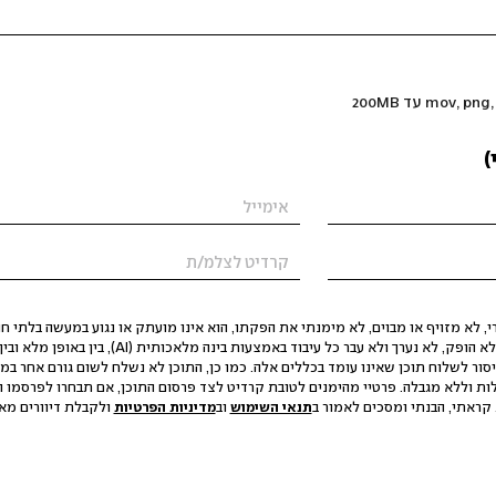
)
 לא מזויף או מבוים, לא מימנתי את הפקתו, הוא אינו מועתק או נגוע במעשה בלתי חוק
הסגת גבול ופגיעה בפרטיות. התוכן לא הופק, לא נערך ולא עבר כל עיבוד באמצעות ב
יסור לשלוח תוכן שאינו עומד בכללים אלה. כמו כן, התוכן לא נשלח לשום גורם אחר במ
ות וללא מגבלה. פרטיי מהימנים לטובת קרדיט לצד פרסום התוכן, אם תבחרו לפרסמו ו
קראתי, הבנתי ומסכים לאמור ב
תנאי השימוש
וב
מדיניות הפרטיות
ולקבלת דיוורים מאתר t