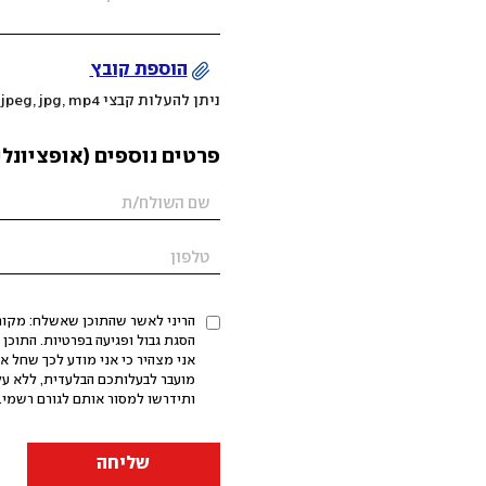
הוספת קובץ
ניתן להעלות קבצי mov, png, jpeg, jpg, mp4 עד 200MB
פרטים נוספים (אופציונלי
הריני לאשר שהתוכן שאשלח: מקורי,
אני מצהיר כי אני מודע לכך שחל א
מועבר לבעלותכם הבלעדית, ללא על
ותידרשו למסור אותם לגורם רשמי. 
שליחה