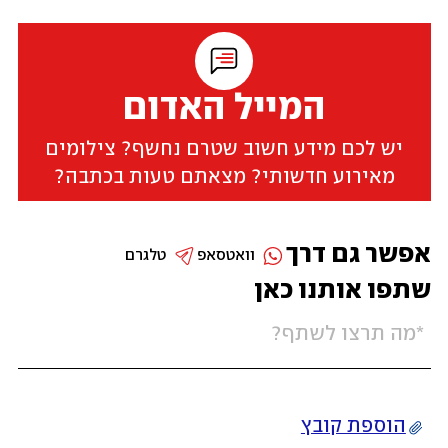
המייל האדום
יש לכם מידע חשוב שטרם נחשף? צילומים
מאירוע חדשותי? מצאתם טעות בכתבה?
אפשר גם דרך
וואטסאפ
טלגרם
שתפו אותנו כאן
הוספת קובץ