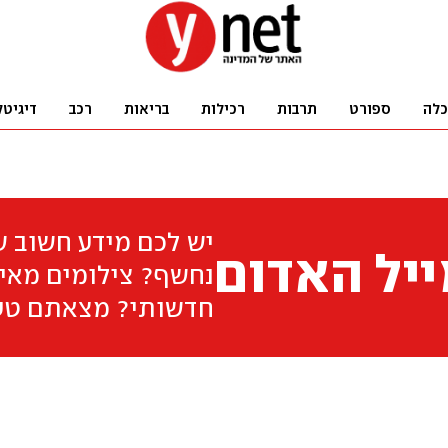
כלה
ספורט
תרבות
רכילות
בריאות
רכב
דיגיטל
יש לכם מידע חשוב 
יל האדום
נחשף? צילומים מאיר
חדשותי? מצאתם טע