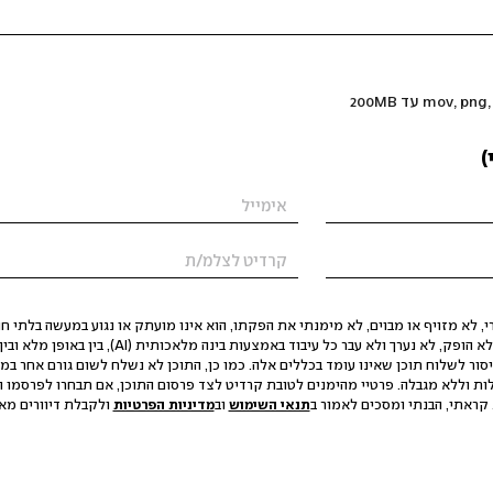
)
 לא מזויף או מבוים, לא מימנתי את הפקתו, הוא אינו מועתק או נגוע במעשה בלתי חוק
הסגת גבול ופגיעה בפרטיות. התוכן לא הופק, לא נערך ולא עבר כל עיבוד באמצעות ב
יסור לשלוח תוכן שאינו עומד בכללים אלה. כמו כן, התוכן לא נשלח לשום גורם אחר במ
ות וללא מגבלה. פרטיי מהימנים לטובת קרדיט לצד פרסום התוכן, אם תבחרו לפרסמו ו
קראתי, הבנתי ומסכים לאמור ב
תנאי השימוש
וב
מדיניות הפרטיות
ולקבלת דיוורים מאתר t