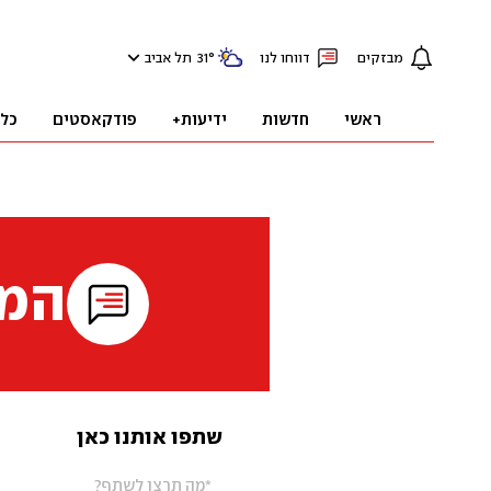
מבזקים
דווחו לנו
°
31
תל אביב
ראשי
חדשות
ידיעות+
פודקאסטים
כל
המי
שתפו אותנו כאן