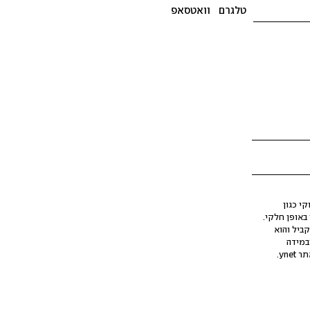
טלגרם
וואטסאפ
י כגון
ינה מלאכותית (AI), בין באופן מלא ובין באופן חלקי.
קביל והוא
במידה
yne.