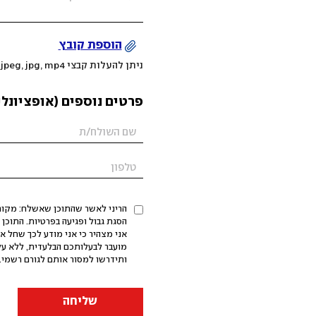
הוספת קובץ
ניתן להעלות קבצי mov, png, jpeg, jpg, mp4 עד 200MB
פרטים נוספים (אופציונלי
הריני לאשר שהתוכן שאשלח: מקורי,
אני מצהיר כי אני מודע לכך שחל א
מועבר לבעלותכם הבלעדית, ללא על
ותידרשו למסור אותם לגורם רשמי. 
שליחה