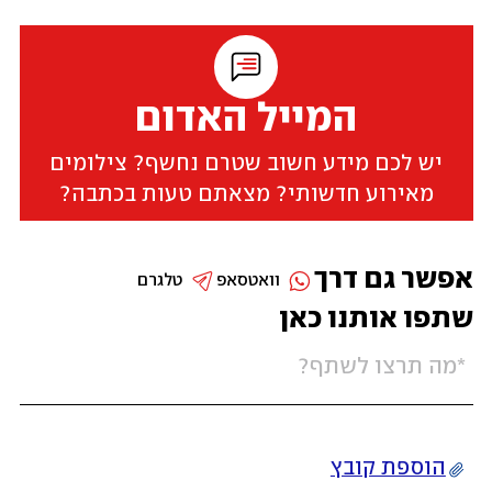
המייל האדום
יש לכם מידע חשוב שטרם נחשף? צילומים
מאירוע חדשותי? מצאתם טעות בכתבה?
אפשר גם דרך
וואטסאפ
טלגרם
שתפו אותנו כאן
הוספת קובץ