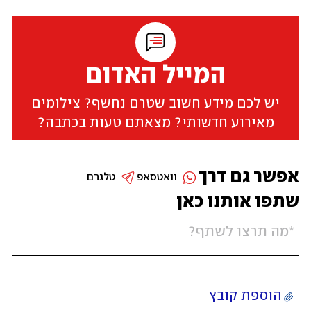
המייל האדום
יש לכם מידע חשוב שטרם נחשף? צילומים
מאירוע חדשותי? מצאתם טעות בכתבה?
אפשר גם דרך
וואטסאפ
טלגרם
שתפו אותנו כאן
הוספת קובץ