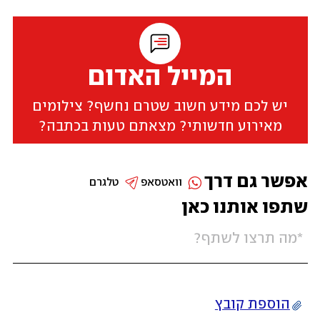
המייל האדום
יש לכם מידע חשוב שטרם נחשף? צילומים
מאירוע חדשותי? מצאתם טעות בכתבה?
אפשר גם דרך
וואטסאפ
טלגרם
שתפו אותנו כאן
הוספת קובץ