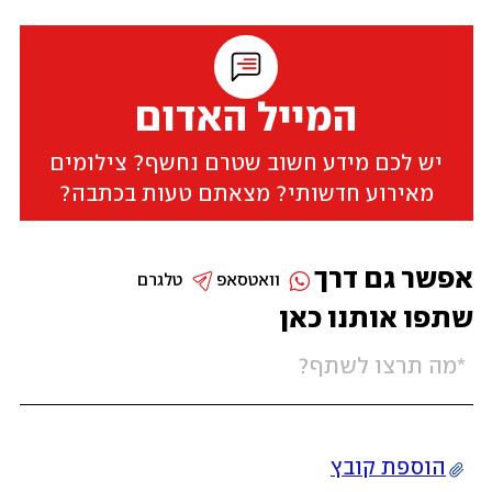
המייל האדום
יש לכם מידע חשוב שטרם נחשף? צילומים
מאירוע חדשותי? מצאתם טעות בכתבה?
אפשר גם דרך
וואטסאפ
טלגרם
שתפו אותנו כאן
הוספת קובץ