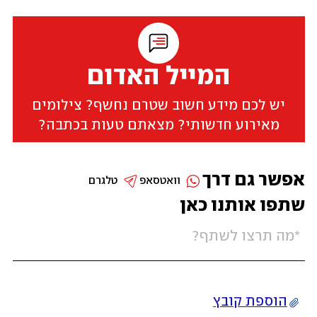
המייל האדום
יש לכם מידע חשוב שטרם נחשף? צילומים
מאירוע חדשותי? מצאתם טעות בכתבה?
אפשר גם דרך
וואטסאפ
טלגרם
שתפו אותנו כאן
הוספת קובץ