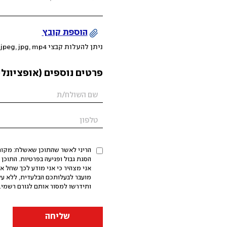
הוספת קובץ
ניתן להעלות קבצי mov, png, jpeg, jpg, mp4 עד 200MB
פרטים נוספים (אופציונלי
הריני לאשר שהתוכן שאשלח: מקורי,
אני מצהיר כי אני מודע לכך שחל א
מועבר לבעלותכם הבלעדית, ללא על
ותידרשו למסור אותם לגורם רשמי. 
שליחה