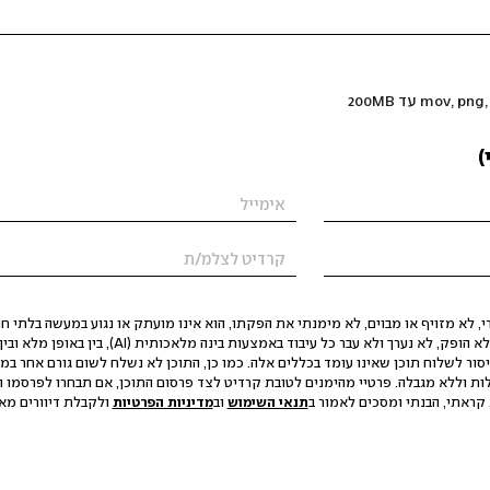
)
 לא מזויף או מבוים, לא מימנתי את הפקתו, הוא אינו מועתק או נגוע במעשה בלתי חוק
הסגת גבול ופגיעה בפרטיות. התוכן לא הופק, לא נערך ולא עבר כל עיבוד באמצעות ב
יסור לשלוח תוכן שאינו עומד בכללים אלה. כמו כן, התוכן לא נשלח לשום גורם אחר במ
ות וללא מגבלה. פרטיי מהימנים לטובת קרדיט לצד פרסום התוכן, אם תבחרו לפרסמו ו
קראתי, הבנתי ומסכים לאמור ב
תנאי השימוש
וב
מדיניות הפרטיות
ולקבלת דיוורים מאתר t