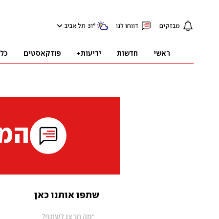
מבזקים
דווחו לנו
°
31
תל אביב
ראשי
חדשות
ידיעות+
פודקאסטים
כל
המי
שתפו אותנו כאן