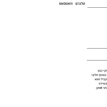
טלגרם
וואטסאפ
י כגון
ינה מלאכותית (AI), בין באופן מלא ובין באופן חלקי.
קביל והוא
במידה
yne.