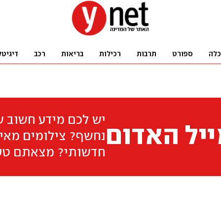
כלה
ספורט
תרבות
רכילות
בריאות
רכב
דיגיטל
יש לכם מידע חשוב 
יל האדום
נחשף? צילומים מאיר
חדשותי? מצאתם טע