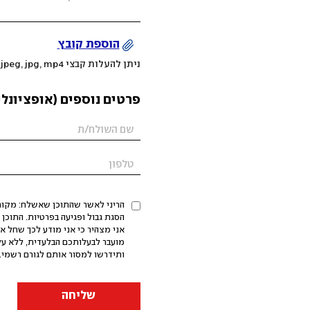
הוספת קובץ
ניתן להעלות קבצי mov, png, jpeg, jpg, mp4 עד 200MB
פרטים נוספים (אופציונלי
הריני לאשר שהתוכן שאשלח: מקורי,
אני מצהיר כי אני מודע לכך שחל א
מועבר לבעלותכם הבלעדית, ללא על
ותידרשו למסור אותם לגורם רשמי. 
שליחה