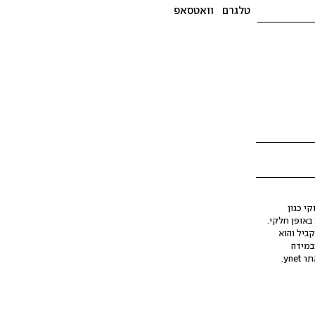
טלגרם
וואטסאפ
י כגון
ינה מלאכותית (AI), בין באופן מלא ובין באופן חלקי.
קביל והוא
במידה
yne.