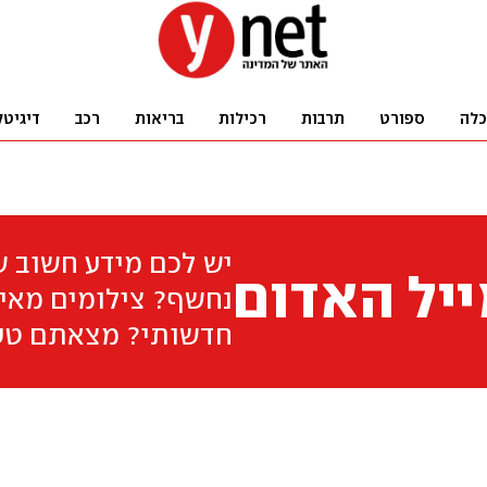
כלה
ספורט
תרבות
רכילות
בריאות
רכב
דיגיטל
יש לכם מידע חשוב 
יל האדום
נחשף? צילומים מאיר
חדשותי? מצאתם טע