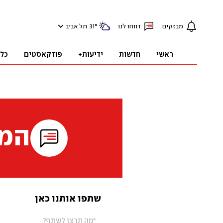
מבזקים
דווחו לנו
°
31
תל אביב
ראשי
חדשות
ידיעות+
פודקאסטים
כל
המי
שתפו אותנו כאן