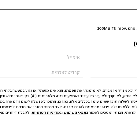
)
 לא מזויף או מבוים, לא מימנתי את הפקתו, הוא אינו מועתק או נגוע במעשה בלתי חוק
הסגת גבול ופגיעה בפרטיות. התוכן לא הופק, לא נערך ולא עבר כל עיבוד באמצעות ב
יסור לשלוח תוכן שאינו עומד בכללים אלה. כמו כן, התוכן לא נשלח לשום גורם אחר במ
ות וללא מגבלה. פרטיי מהימנים לטובת קרדיט לצד פרסום התוכן, אם תבחרו לפרסמו ו
קראתי, הבנתי ומסכים לאמור ב
תנאי השימוש
וב
מדיניות הפרטיות
ולקבלת דיוורים מאתר t