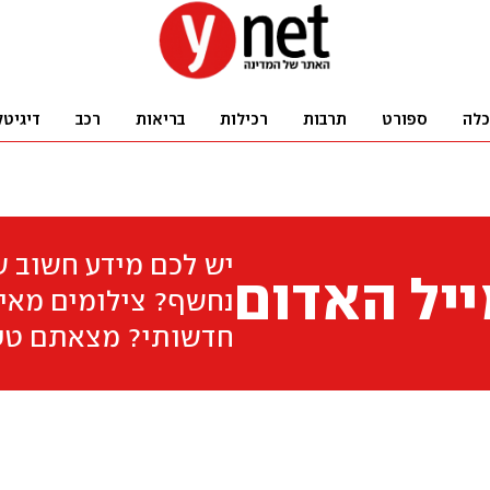
כלה
ספורט
תרבות
רכילות
בריאות
רכב
דיגיטל
יש לכם מידע חשוב 
יל האדום
נחשף? צילומים מאיר
חדשותי? מצאתם טע