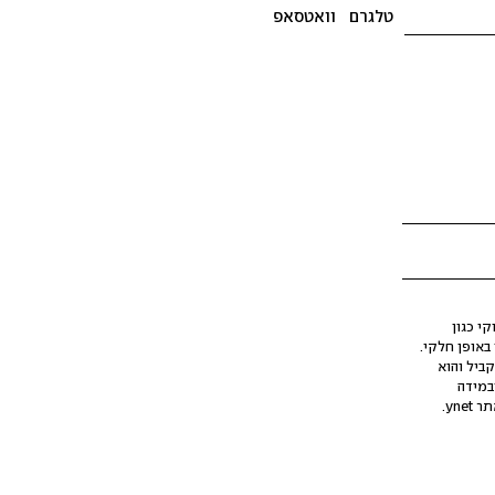
טלגרם
וואטסאפ
י כגון
ינה מלאכותית (AI), בין באופן מלא ובין באופן חלקי.
קביל והוא
במידה
yne.