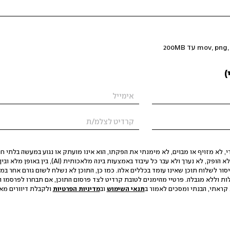
)
 לא מזויף או מבוים, לא מימנתי את הפקתו, הוא אינו מועתק או נגוע במעשה בלתי חוק
הסגת גבול ופגיעה בפרטיות. התוכן לא הופק, לא נערך ולא עבר כל עיבוד באמצעות ב
יסור לשלוח תוכן שאינו עומד בכללים אלה. כמו כן, התוכן לא נשלח לשום גורם אחר במ
ות וללא מגבלה. פרטיי מהימנים לטובת קרדיט לצד פרסום התוכן, אם תבחרו לפרסמו ו
קראתי, הבנתי ומסכים לאמור ב
תנאי השימוש
וב
מדיניות הפרטיות
ולקבלת דיוורים מאתר t