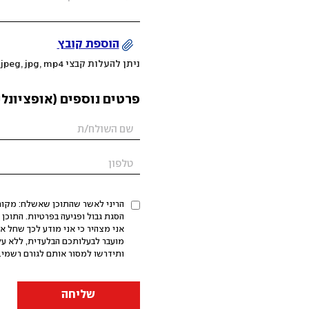
הוספת קובץ
ניתן להעלות קבצי mov, png, jpeg, jpg, mp4 עד 200MB
פרטים נוספים (אופציונלי
הריני לאשר שהתוכן שאשלח: מקורי,
אני מצהיר כי אני מודע לכך שחל א
מועבר לבעלותכם הבלעדית, ללא על
ותידרשו למסור אותם לגורם רשמי. 
שליחה