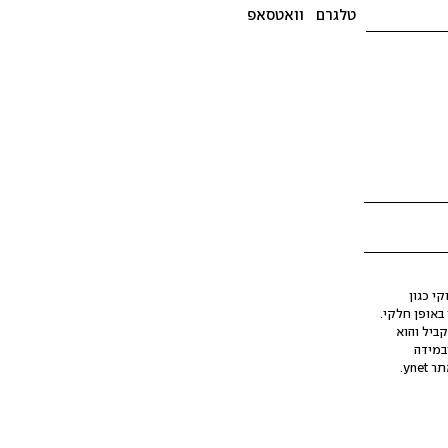
טלגרם
וואטסאפ
י כגון
ינה מלאכותית (AI), בין באופן מלא ובין באופן חלקי.
קביל והוא
במידה
yne.