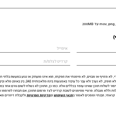
)
 לא מזויף או מבוים, לא מימנתי את הפקתו, הוא אינו מועתק או נגוע במעשה בלתי חוק
הסגת גבול ופגיעה בפרטיות. התוכן לא הופק, לא נערך ולא עבר כל עיבוד באמצעות ב
יסור לשלוח תוכן שאינו עומד בכללים אלה. כמו כן, התוכן לא נשלח לשום גורם אחר במ
ות וללא מגבלה. פרטיי מהימנים לטובת קרדיט לצד פרסום התוכן, אם תבחרו לפרסמו ו
קראתי, הבנתי ומסכים לאמור ב
תנאי השימוש
וב
מדיניות הפרטיות
ולקבלת דיוורים מאתר t