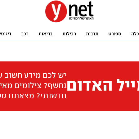
כלה
ספורט
תרבות
רכילות
בריאות
רכב
דיגיטל
יש לכם מידע חשוב 
יל האדום
נחשף? צילומים מאיר
חדשותי? מצאתם טע