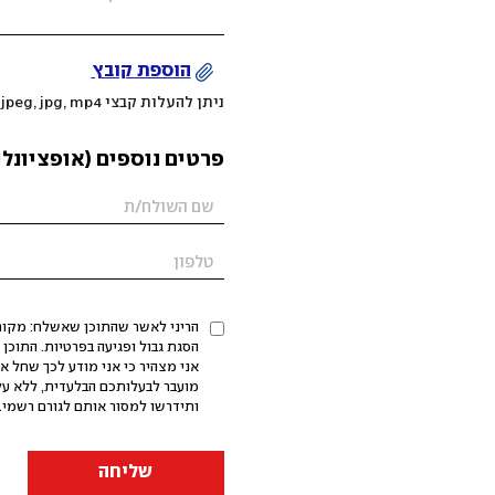
הוספת קובץ
ניתן להעלות קבצי mov, png, jpeg, jpg, mp4 עד 200MB
פרטים נוספים (אופציונלי
הריני לאשר שהתוכן שאשלח: מקורי,
אני מצהיר כי אני מודע לכך שחל א
מועבר לבעלותכם הבלעדית, ללא על
ותידרשו למסור אותם לגורם רשמי. 
שליחה