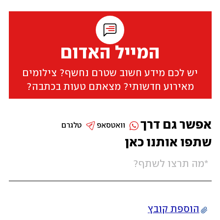
המייל האדום
יש לכם מידע חשוב שטרם נחשף? צילומים
מאירוע חדשותי? מצאתם טעות בכתבה?
אפשר גם דרך
וואטסאפ
טלגרם
שתפו אותנו כאן
הוספת קובץ