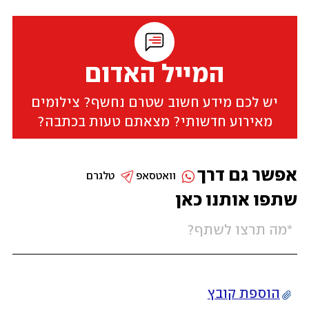
המייל האדום
יש לכם מידע חשוב שטרם נחשף? צילומים
מאירוע חדשותי? מצאתם טעות בכתבה?
אפשר גם דרך
וואטסאפ
טלגרם
שתפו אותנו כאן
הוספת קובץ