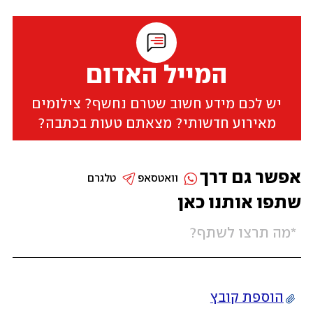
המייל האדום
יש לכם מידע חשוב שטרם נחשף? צילומים
מאירוע חדשותי? מצאתם טעות בכתבה?
אפשר גם דרך
וואטסאפ
טלגרם
שתפו אותנו כאן
הוספת קובץ