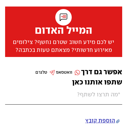
המייל האדום
יש לכם מידע חשוב שטרם נחשף? צילומים
מאירוע חדשותי? מצאתם טעות בכתבה?
אפשר גם דרך
וואטסאפ
טלגרם
שתפו אותנו כאן
הוספת קובץ