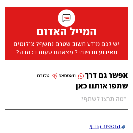
המייל האדום
יש לכם מידע חשוב שטרם נחשף? צילומים
מאירוע חדשותי? מצאתם טעות בכתבה?
אפשר גם דרך
וואטסאפ
טלגרם
שתפו אותנו כאן
הוספת קובץ