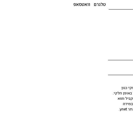
טלגרם
וואטסאפ
י כגון
ינה מלאכותית (AI), בין באופן מלא ובין באופן חלקי.
קביל והוא
במידה
yne.