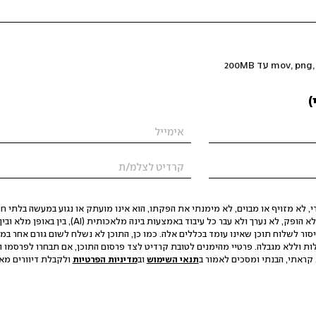
)
 לא מזויף או מבוים, לא מימנתי את הפקתו, הוא אינו מועתק או נגוע במעשה בלתי חוק
הסגת גבול ופגיעה בפרטיות. התוכן לא הופק, לא נערך ולא עבר כל עיבוד באמצעות ב
יסור לשלוח תוכן שאינו עומד בכללים אלה. כמו כן, התוכן לא נשלח לשום גורם אחר במ
ות וללא מגבלה. פרטיי מהימנים לטובת קרדיט לצד פרסום התוכן, אם תבחרו לפרסמו ו
קראתי, הבנתי ומסכים לאמור ב
תנאי השימוש
וב
מדיניות הפרטיות
ולקבלת דיוורים מאתר t