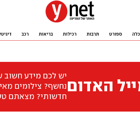
כלה
ספורט
תרבות
רכילות
בריאות
רכב
דיגיטל
יש לכם מידע חשוב 
יל האדום
נחשף? צילומים מאיר
חדשותי? מצאתם טע