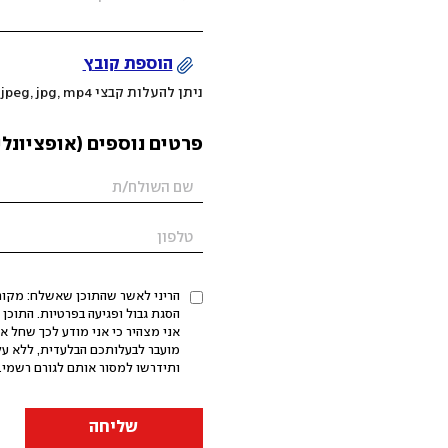
הוספת קובץ
ניתן להעלות קבצי mov, png, jpeg, jpg, mp4 עד 200MB
פרטים נוספים (אופציונלי
הריני לאשר שהתוכן שאשלח: מקורי,
אני מצהיר כי אני מודע לכך שחל א
מועבר לבעלותכם הבלעדית, ללא על
ותידרשו למסור אותם לגורם רשמי. 
שליחה