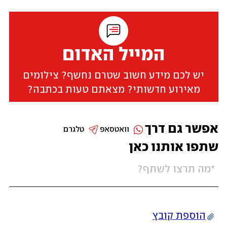
המייל האדום
יש לכם מידע חשוב שטרם נחשף? צילומים
מאירוע חדשותי? מצאתם טעות בכתבה?
אפשר גם דרך
וואטסאפ
טלגרם
שתפו אותנו כאן
הוספת קובץ