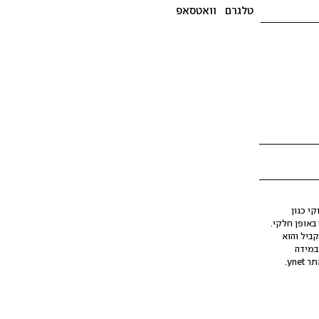
טלגרם
וואטסאפ
י כגון
ינה מלאכותית (AI), בין באופן מלא ובין באופן חלקי.
קביל והוא
במידה
yne.