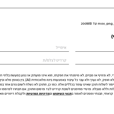
)
 לא מזויף או מבוים, לא מימנתי את הפקתו, הוא אינו מועתק או נגוע במעשה בלתי חוק
הסגת גבול ופגיעה בפרטיות. התוכן לא הופק, לא נערך ולא עבר כל עיבוד באמצעות ב
יסור לשלוח תוכן שאינו עומד בכללים אלה. כמו כן, התוכן לא נשלח לשום גורם אחר במ
ות וללא מגבלה. פרטיי מהימנים לטובת קרדיט לצד פרסום התוכן, אם תבחרו לפרסמו ו
קראתי, הבנתי ומסכים לאמור ב
תנאי השימוש
וב
מדיניות הפרטיות
ולקבלת דיוורים מאתר t