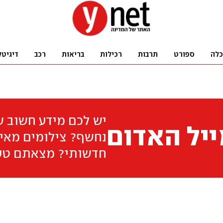
כלה
ספורט
תרבות
רכילות
בריאות
רכב
דיגיטל
יש לכם מידע חשוב 
יל האדום
נחשף? צילומים מאיר
חדשותי? מצאתם טע