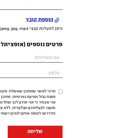
הוספת קובץ
ניתן להעלות קבצי mov, png, jpeg, jpg, mp4 עד 200MB
פרטים נוספים (אופציונלי
הריני לאשר שהתוכן שאשלח: מקורי,
אני מצהיר כי אני מודע לכך שחל א
מועבר לבעלותכם הבלעדית, ללא על
ותידרשו למסור אותם לגורם רשמי. 
שליחה