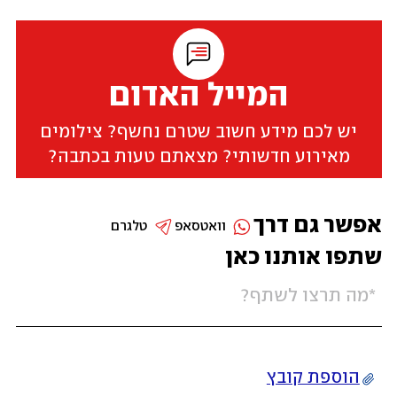
המייל האדום
יש לכם מידע חשוב שטרם נחשף? צילומים
מאירוע חדשותי? מצאתם טעות בכתבה?
אפשר גם דרך
וואטסאפ
טלגרם
שתפו אותנו כאן
הוספת קובץ