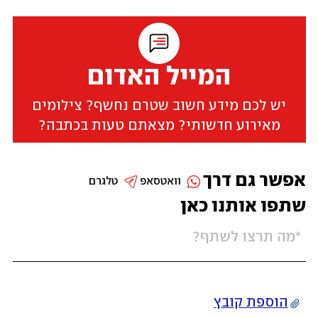
המייל האדום
יש לכם מידע חשוב שטרם נחשף? צילומים
מאירוע חדשותי? מצאתם טעות בכתבה?
אפשר גם דרך
וואטסאפ
טלגרם
שתפו אותנו כאן
הוספת קובץ