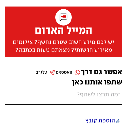
המייל האדום
יש לכם מידע חשוב שטרם נחשף? צילומים
מאירוע חדשותי? מצאתם טעות בכתבה?
אפשר גם דרך
וואטסאפ
טלגרם
שתפו אותנו כאן
הוספת קובץ