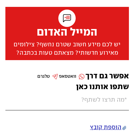
המייל האדום
יש לכם מידע חשוב שטרם נחשף? צילומים
מאירוע חדשותי? מצאתם טעות בכתבה?
אפשר גם דרך
וואטסאפ
טלגרם
שתפו אותנו כאן
הוספת קובץ