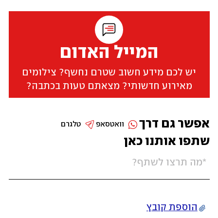
המייל האדום
יש לכם מידע חשוב שטרם נחשף? צילומים
מאירוע חדשותי? מצאתם טעות בכתבה?
אפשר גם דרך
וואטסאפ
טלגרם
שתפו אותנו כאן
הוספת קובץ