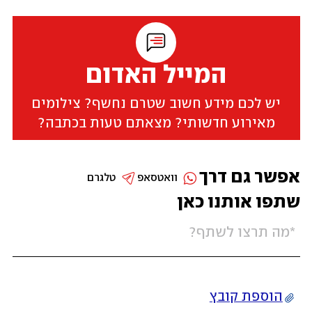
המייל האדום
יש לכם מידע חשוב שטרם נחשף? צילומים
מאירוע חדשותי? מצאתם טעות בכתבה?
אפשר גם דרך
וואטסאפ
טלגרם
שתפו אותנו כאן
הוספת קובץ