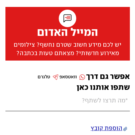
המייל האדום
יש לכם מידע חשוב שטרם נחשף? צילומים
מאירוע חדשותי? מצאתם טעות בכתבה?
אפשר גם דרך
וואטסאפ
טלגרם
שתפו אותנו כאן
הוספת קובץ