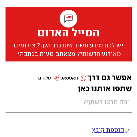
המייל האדום
יש לכם מידע חשוב שטרם נחשף? צילומים
מאירוע חדשותי? מצאתם טעות בכתבה?
אפשר גם דרך
וואטסאפ
טלגרם
שתפו אותנו כאן
הוספת קובץ