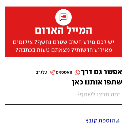
המייל האדום
יש לכם מידע חשוב שטרם נחשף? צילומים
מאירוע חדשותי? מצאתם טעות בכתבה?
אפשר גם דרך
וואטסאפ
טלגרם
שתפו אותנו כאן
הוספת קובץ