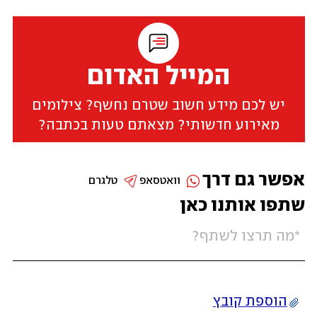
המייל האדום
יש לכם מידע חשוב שטרם נחשף? צילומים
מאירוע חדשותי? מצאתם טעות בכתבה?
אפשר גם דרך
וואטסאפ
טלגרם
שתפו אותנו כאן
הוספת קובץ