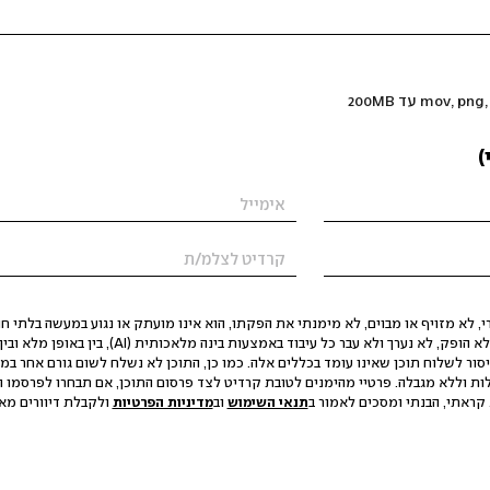
)
 לא מזויף או מבוים, לא מימנתי את הפקתו, הוא אינו מועתק או נגוע במעשה בלתי חוק
הסגת גבול ופגיעה בפרטיות. התוכן לא הופק, לא נערך ולא עבר כל עיבוד באמצעות ב
יסור לשלוח תוכן שאינו עומד בכללים אלה. כמו כן, התוכן לא נשלח לשום גורם אחר במ
ות וללא מגבלה. פרטיי מהימנים לטובת קרדיט לצד פרסום התוכן, אם תבחרו לפרסמו ו
קראתי, הבנתי ומסכים לאמור ב
תנאי השימוש
וב
מדיניות הפרטיות
ולקבלת דיוורים מאתר t