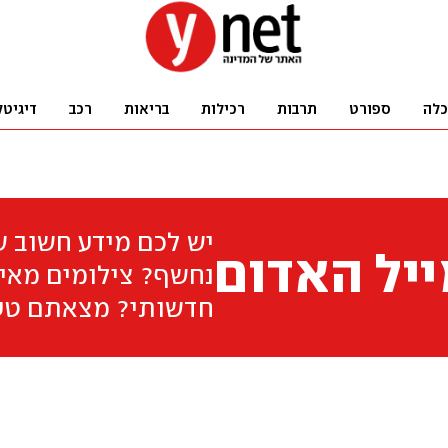
כלה
ספורט
תרבות
רכילות
בריאות
רכב
דיגיטל
יש לכם מידע חשוב 
יל האדום
נחשף? צילומים מאיר
חדשותי? מצאתם טע