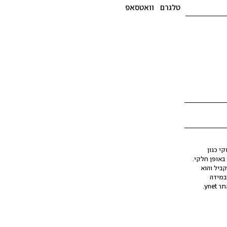
טלגרם
וואטסאפ
י כגון
ינה מלאכותית (AI), בין באופן מלא ובין באופן חלקי.
קביל והוא
במידה
yne.