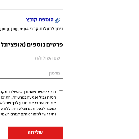
הוספת קובץ
ניתן להעלות קבצי mov, png, jpeg, jpg, mp4 עד 200MB
פרטים נוספים (אופציונלי
הריני לאשר שהתוכן שאשלח: מקורי,
אני מצהיר כי אני מודע לכך שחל א
מועבר לבעלותכם הבלעדית, ללא על
ותידרשו למסור אותם לגורם רשמי. 
שליחה