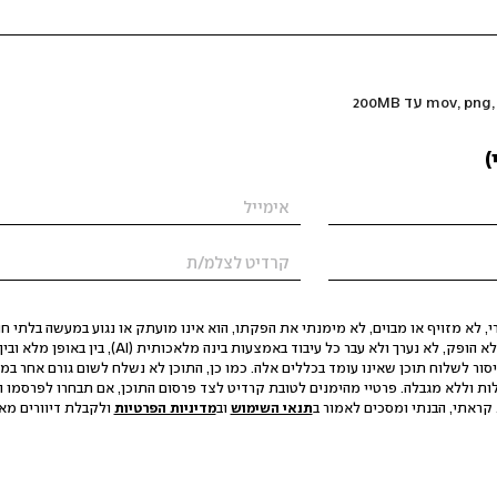
)
 לא מזויף או מבוים, לא מימנתי את הפקתו, הוא אינו מועתק או נגוע במעשה בלתי חוק
הסגת גבול ופגיעה בפרטיות. התוכן לא הופק, לא נערך ולא עבר כל עיבוד באמצעות ב
יסור לשלוח תוכן שאינו עומד בכללים אלה. כמו כן, התוכן לא נשלח לשום גורם אחר במ
ות וללא מגבלה. פרטיי מהימנים לטובת קרדיט לצד פרסום התוכן, אם תבחרו לפרסמו ו
קראתי, הבנתי ומסכים לאמור ב
תנאי השימוש
וב
מדיניות הפרטיות
ולקבלת דיוורים מאתר t