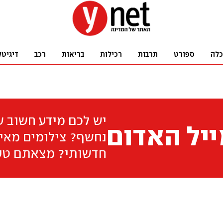
כלה
ספורט
תרבות
רכילות
בריאות
רכב
דיגיטל
יש לכם מידע חשוב 
יל האדום
נחשף? צילומים מאיר
חדשותי? מצאתם טע