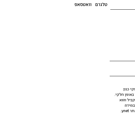
טלגרם
וואטסאפ
י כגון
ינה מלאכותית (AI), בין באופן מלא ובין באופן חלקי.
קביל והוא
במידה
yne.