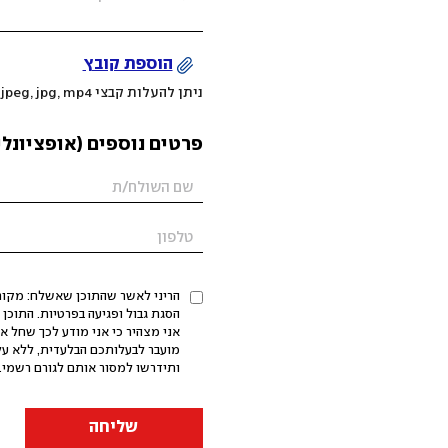
הוספת קובץ
ניתן להעלות קבצי mov, png, jpeg, jpg, mp4 עד 200MB
פרטים נוספים (אופציונלי
הריני לאשר שהתוכן שאשלח: מקורי,
אני מצהיר כי אני מודע לכך שחל א
מועבר לבעלותכם הבלעדית, ללא על
ותידרשו למסור אותם לגורם רשמי. 
שליחה