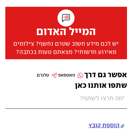
המייל האדום
יש לכם מידע חשוב שטרם נחשף? צילומים
מאירוע חדשותי? מצאתם טעות בכתבה?
אפשר גם דרך
וואטסאפ
טלגרם
שתפו אותנו כאן
הוספת קובץ