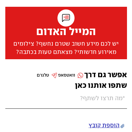
המייל האדום
יש לכם מידע חשוב שטרם נחשף? צילומים
מאירוע חדשותי? מצאתם טעות בכתבה?
אפשר גם דרך
וואטסאפ
טלגרם
שתפו אותנו כאן
הוספת קובץ