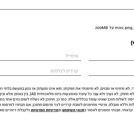
)
 לא מזויף או מבוים, לא מימנתי את הפקתו, הוא אינו מועתק או נגוע במעשה בלתי חוק
הסגת גבול ופגיעה בפרטיות. התוכן לא הופק, לא נערך ולא עבר כל עיבוד באמצעות ב
יסור לשלוח תוכן שאינו עומד בכללים אלה. כמו כן, התוכן לא נשלח לשום גורם אחר במ
ות וללא מגבלה. פרטיי מהימנים לטובת קרדיט לצד פרסום התוכן, אם תבחרו לפרסמו ו
קראתי, הבנתי ומסכים לאמור ב
תנאי השימוש
וב
מדיניות הפרטיות
ולקבלת דיוורים מאתר t