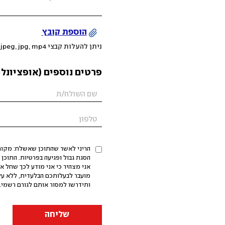
הוספת קובץ
ניתן להעלות קבצי mov, png, jpeg, jpg, mp4 עד 200MB
פרטים נוספים (אופציונלי
הריני לאשר שהתוכן שאשלח: מקורי,
אני מצהיר כי אני מודע לכך שחל א
מועבר לבעלותכם הבלעדית, ללא על
ותידרשו למסור אותם לגורם רשמי. 
שליחה