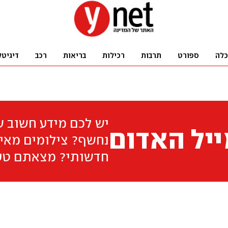
כלה
ספורט
תרבות
רכילות
בריאות
רכב
דיגיטל
יש לכם מידע חשוב 
יל האדום
נחשף? צילומים מאיר
חדשותי? מצאתם טע