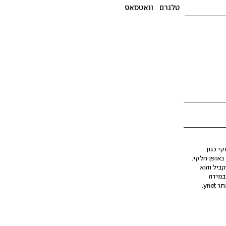
טלגרם
וואטסאפ
י כגון
ינה מלאכותית (AI), בין באופן מלא ובין באופן חלקי.
קביל והוא
במידה
yne.