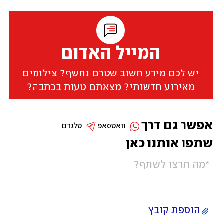
המייל האדום
יש לכם מידע חשוב שטרם נחשף? צילומים
מאירוע חדשותי? מצאתם טעות בכתבה?
אפשר גם דרך
וואטסאפ
טלגרם
שתפו אותנו כאן
הוספת קובץ