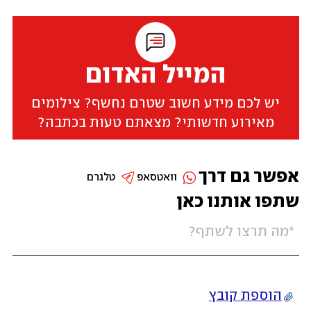
המייל האדום
יש לכם מידע חשוב שטרם נחשף? צילומים
מאירוע חדשותי? מצאתם טעות בכתבה?
אפשר גם דרך
וואטסאפ
טלגרם
שתפו אותנו כאן
הוספת קובץ