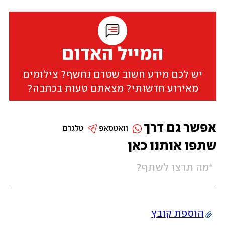
המייל האדום
יש לכם מידע חשוב שטרם נחשף? צילומים
מאירוע חדשותי? מצאתם טעות בכתבה?
אפשר גם דרך
וואטסאפ
טלגרם
שתפו אותנו כאן
הוספת קובץ