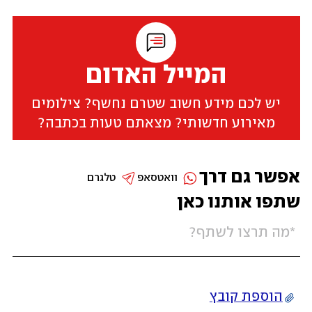
המייל האדום
יש לכם מידע חשוב שטרם נחשף? צילומים
מאירוע חדשותי? מצאתם טעות בכתבה?
אפשר גם דרך
וואטסאפ
טלגרם
שתפו אותנו כאן
הוספת קובץ