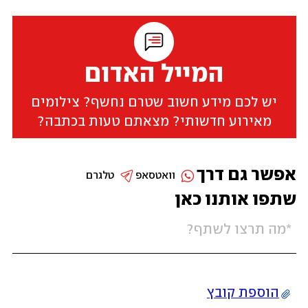
המייל האדום
יש לכם מידע חשוב שטרם נחשף? צילומים
מאירוע חדשותי? מצאתם טעות בכתבה?
אפשר גם דרך
וואטסאפ
טלגרם
שתפו אותנו כאן
הוספת קובץ